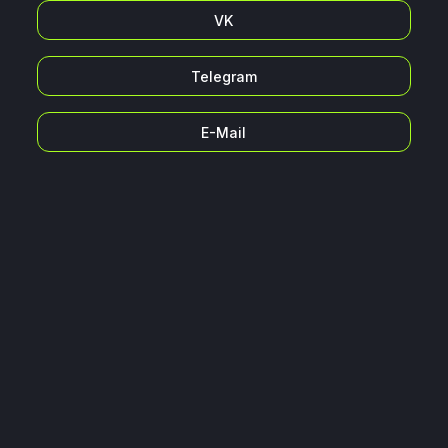
VK
Telegram
E-Mail